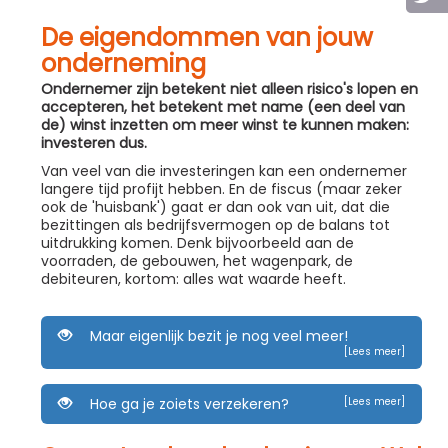
De eigendommen van jouw
onderneming
Ondernemer zijn betekent niet alleen risico's lopen en
accepteren, het betekent met name (een deel van
de) winst inzetten om meer winst te kunnen maken:
investeren dus.
Van veel van die investeringen kan een ondernemer
langere tijd profijt hebben. En de fiscus (maar zeker
ook de 'huisbank') gaat er dan ook van uit, dat die
bezittingen als bedrijfsvermogen op de balans tot
uitdrukking komen. Denk bijvoorbeeld aan de
voorraden, de gebouwen, het wagenpark, de
debiteuren, kortom: alles wat waarde heeft.
Maar eigenlijk bezit je nog veel meer!
[Lees meer]
Hoe ga je zoiets verzekeren?
[Lees meer]