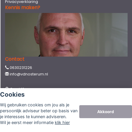
Privacyverklaring
Kennis maken?
Contact
0630231226
info@vdnosterum.nl
Gerst 19
Cookies
5731 LJ MIERLO
Wij gebruiken cookies om jou als je
persoonlijk adviseur beter op basis van
Akkoord
© Copyright
Assupport BV
2026 |
Sitemap
|
Disclaimer
je interesses te kunnen adviseren.
Wil je eerst meer informatie
klik hier