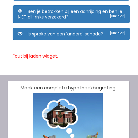
Ben je betrokken bij een aanrijding en ben je
NIET all-risks verzekerd?
[Klik hier]
Is sprake van een 'andere' schade?
[Klik hier]
Fout bij laden widget.
Maak een complete hypotheekbegroting