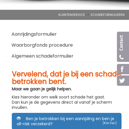
KLANTENSERVICE
SCHADEFORMULIEREN
Aanrijdingsformulier
Waarborgfonds procedure
Algemeen schadeformulier
Vervelend, dat je bij een schade
betrokken bent.
Maar we gaan je gelijk helpen.
Kies hieronder om welk soort schade het gaat.
Dan kun je de gegevens direct al vanaf je scherm
invullen.
Ben je betrokken bij een aanrijding en ben je
all-risk verzekerd?
[Klik hier]