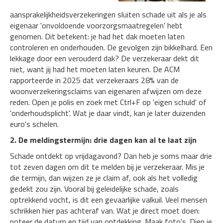
aansprakelijkheidsverzekeringen sluiten schade uit als je als
eigenaar 'onvoldoende voorzorgsmaatregelen' hebt
genomen. Dit betekent: je had het dak moeten laten
controleren en onderhouden. De gevolgen zijn bikkelhard. Een
lekkage door een verouderd dak? De verzekeraar dekt dit
niet, want jij had het moeten laten keuren. De ACM
rapporteerde in 2025 dat verzekeraars 28% van de
woonverzekeringsclaims van eigenaren afwijzen om deze
reden. Open je polis en zoek met Ctrl+F op 'eigen schuld' of
'onderhoudsplicht'. Wat je daar vindt, kan je later duizenden
euro's schelen.
2. De meldingstermijn: drie dagen kan al te laat zijn
Schade ontdekt op vrijdagavond? Dan heb je soms maar drie
tot zeven dagen om dit te melden bij je verzekeraar. Mis je
die termijn, dan wijzen ze je claim af, ook als het volledig
gedekt zou zijn. Vooral bij geleidelijke schade, zoals
optrekkend vocht, is dit een gevaarlijke valkuil. Veel mensen
schrikken hier pas achteraf van. Wat je direct moet doen:
noteer de datum en tijd van ontdekking. Maak foto's. Dien je