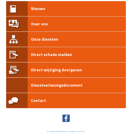
Nieuws
Over ons
Onze diensten
Direct schade melden
Direct wijziging doorgeven
Dienstverleningsdocument
Contact
Laat desktop versie zien