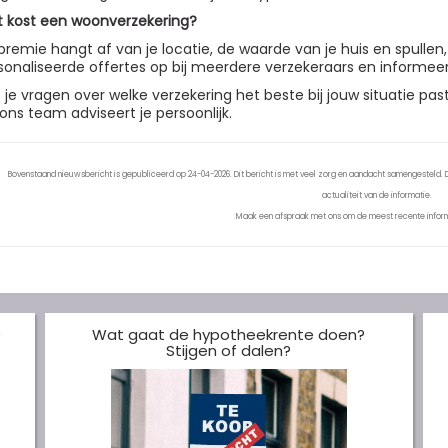
 kost een woonverzekering?
premie hangt af van je locatie, de waarde van je huis en spullen,
sonaliseerde offertes op bij meerdere verzekeraars en informeer
 je vragen over welke verzekering het beste bij jouw situatie p
 ons team adviseert je persoonlijk.
Bovenstaand nieuwsbericht is gepubliceerd op 24-04-2026. Dit bericht is met veel zorg en aandacht samengesteld. De
actualiteit van de informatie.
Maak een afspraak met ons om de meest recente inform
e
Wat gaat de hypotheekrente doen?
Stijgen of dalen?