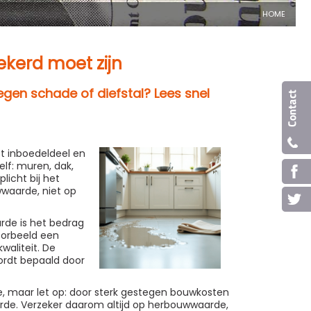
HOME
ekerd moet zijn
tegen schade of diefstal? Lees snel
et inboedeldeel en
lf: muren, dak,
licht bij het
wwaarde, niet op
rde is het bedrag
oorbeeld een
waliteit. De
wordt bepaald door
e, maar let op: door sterk gestegen bouwkosten
rde. Verzeker daarom altijd op herbouwwaarde,