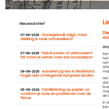
Le
Nieuwsarchief
Den
Dronegebruik stijgt, maar
07-08-2026
wa
dekking is vaak ontoereikend
Wat
Huis bouwen of verbouwen?
07-08-2026
Een
Dit moet je weten over een bouwdepot
het
ram
afs
Aandeel zzp'ers in Nederland
mar
06-08-2026
hoger dan omringende Europese landen.
Het
dat
bra
Familielening op papier: zo
05-08-2026
mar
voorkom je ruzie en problemen met de
de 
fiscus
In 
kan