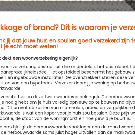
kkage of brand? Dit is waarom je verz
k jij dat jouw huis en spullen goed verzekerd zijn 
t je echt moet weten!
 dekt een woonverzekering eigenlijk?
 woonverzekering bestaat uit drie onderdelen: het opstaldeel, h
 aansprakelijkheidsdeel. Het opstaldeel beschermt het gebouw ze
en en ingebouwde installaties. Geldverstrekkers stellen deze verp
luiten van een hypotheek. Verzeker daarbij je woning op herbou
ktwaarde.
 verschil tussen deze twee waardes is belangrijk. De herbouwwaa
 je nodig hebt om je huis volledig opnieuw op te bouwen na bijv
nd. Dit omvat de kosten van materialen, arbeid en vergelijkbare k
ktwaarde is wat een koper voor je huis zou betalen. Deze prijs 
locatie, de staat van de woningmarkt en hoe gewild je buurt is.
de praktijk ligt de herbouwwaarde vaak lager dan de marktwaard
 de herbouwwaarde soms juist hoger uitvallen dan de marktwaa