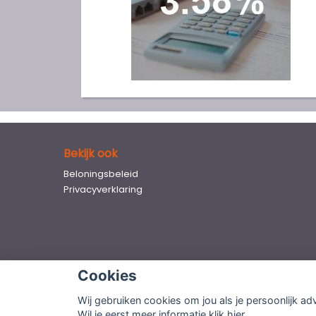
Bekijk ook
Beloningsbeleid
Privacyverklaring
Cookies
Wij gebruiken cookies om jou als je persoonlijk ad
© Copyright
Assupport BV
2026 |
Sitemap
|
Disclai
Wil je eerst meer informatie
klik hier