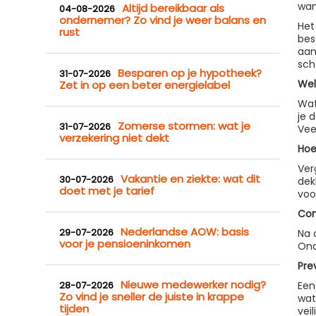
wan
Altijd bereikbaar als
04-08-2026
ondernemer? Zo vind je weer balans en
Het
rust
bes
aan
sch
Besparen op je hypotheek?
31-07-2026
Wel
Zet in op een beter energielabel
Wat
je 
Zomerse stormen: wat je
31-07-2026
Vee
verzekering niet dekt
Hoe
Ver
Vakantie en ziekte: wat dit
30-07-2026
dek
doet met je tarief
voo
Con
Nederlandse AOW: basis
29-07-2026
Na 
voor je pensioeninkomen
Ond
Pre
Nieuwe medewerker nodig?
28-07-2026
Een
Zo vind je sneller de juiste in krappe
wat
tijden
vei