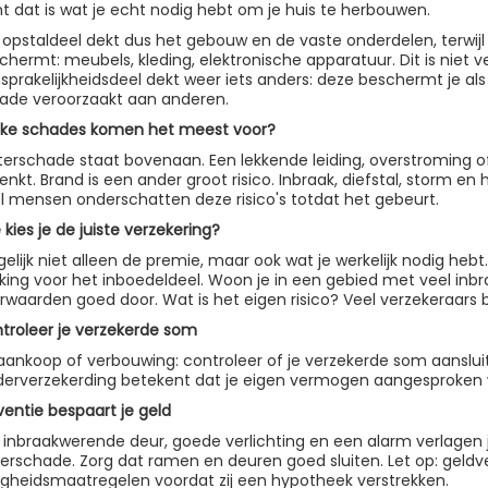
t dat is wat je echt nodig hebt om je huis te herbouwen.
 opstaldeel dekt dus het gebouw en de vaste onderdelen, terwijl 
chermt: meubels, kleding, elektronische apparatuur. Dit is niet v
sprakelijkheidsdeel dekt weer iets anders: deze beschermt je als 
ade veroorzaakt aan anderen.
ke schades komen het meest voor?
erschade staat bovenaan. Een lekkende leiding, overstroming o
denkt. Brand is een ander groot risico. Inbraak, diefstal, storm e
l mensen onderschatten deze risico's totdat het gebeurt.
 kies je de juiste verzekering?
gelijk niet alleen de premie, maar ook wat je werkelijk nodig heb
king voor het inboedeldeel. Woon je in een gebied met veel inbr
rwaarden goed door. Wat is het eigen risico? Veel verzekeraars 
troleer je verzekerde som
aankoop of verbouwing: controleer of je verzekerde som aansluit
erverzekerding betekent dat je eigen vermogen aangesproken wo
ventie bespaart je geld
 inbraakwerende deur, goede verlichting en een alarm verlage
erschade. Zorg dat ramen en deuren goed sluiten. Let op: geldv
ligheidsmaatregelen voordat zij een hypotheek verstrekken.