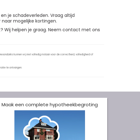
 en je schadeverleden. Vraag altijd
 naar mogelijke kortingen.
ast? Wij helpen je graag. Neem contact met ons
sondanks kunnen wij niet volledig instaan voor de correctheid, volledigheid of
atie te ontvangen.
Maak een complete hypotheekbegroting