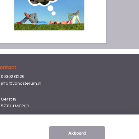
ontact
0630231226
info@vdnosterum.nl
Gerst 19
5731 LJ MIERLO
Akkoord