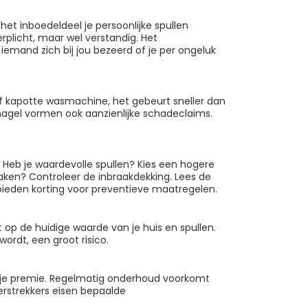
het inboedeldeel je persoonlijke spullen
erplicht, maar wel verstandig. Het
iemand zich bij jou bezeerd of je per ongeluk
f kapotte wasmachine, het gebeurt sneller dan
n hagel vormen ook aanzienlijke schadeclaims.
t. Heb je waardevolle spullen? Kies een hogere
aken? Controleer de inbraakdekking. Lees de
bieden korting voor preventieve maatregelen.
 op de huidige waarde van je huis en spullen.
rdt, een groot risico.
n je premie. Regelmatig onderhoud voorkomt
erstrekkers eisen bepaalde