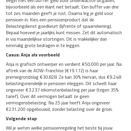
Begin met een buffer: geld voor onverwachte uitgaven,
bijvoorbeeld als een klant niet betaalt. Een buffer van drie
tot zes maanden geeft je rust. Daarna leg je geld voor
pensioen in. Kies een pensioenproduct dat de
Belastingdienst goedkeurt (lijfrente of spaarrekening).
Bepaal hoeveel je jaarlijks kunt missen. Zet dit automatisch
in via maandelijkse stortingen. Dit is makkelijker dan
eenmalig grote bedragen in te leggen.
Casus: Anja als voorbeeld
Anja is grafisch ontwerper en verdient €50.000 per jaar. Na
aftrek van de AOW-franchise (€19.172) is haar
premiegrondslag €30.828. Ze kan 30% hiervan, dus €9.248
belastingvriendelijk in pensioen inleggen. Dit scheelt haar
ongeveer €3.237 inkomstenbelasting per jaar (tegen 35%
tarief). Over dit vermogen betaalt ze geen
vermogensbelasting. Na 25 jaar heeft Anja ongeveer
€231.200 opgebouwd, zonder belasting over de groei.
Volgende stap
Wil je weten welke pensioenregeling het beste bij jouw