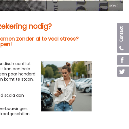
HOME
zekering nodig?
lemen zonder al te veel stress?
lpen!
ridisch conflict
Dit kan een hele
r een paar honderd
en komt te staan.
ed scala aan
verbouwingen.
ractgeschillen.