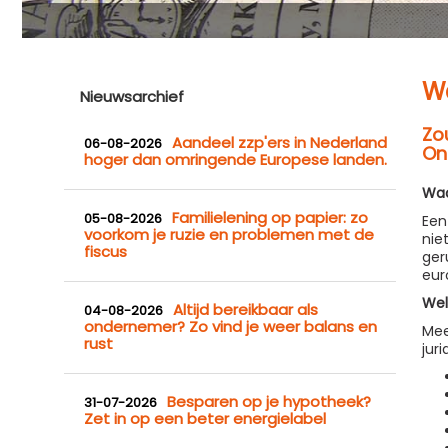
Wa
Nieuwsarchief
Zo
Aandeel zzp'ers in Nederland
06-08-2026
On
hoger dan omringende Europese landen.
Waa
Familielening op papier: zo
05-08-2026
Een
voorkom je ruzie en problemen met de
nie
fiscus
ger
eur
Wel
Altijd bereikbaar als
04-08-2026
ondernemer? Zo vind je weer balans en
Mee
rust
jur
Besparen op je hypotheek?
31-07-2026
Zet in op een beter energielabel