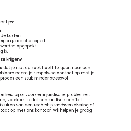
ar tips:
.
de kosten.
eigen juridische expert.
 worden opgepakt.
 is.
 te krijgen?
s dat je niet op zoek hoeft te gaan naar een
n probleem neem je simpelweg contact op met je
e proces een stuk minder stressvol.
erheid bij onvoorziene juridische problemen.
en, voorkom je dat een juridisch conflict
afsluiten van een rechtsbijstandsverzekering of
ntact op met ons kantoor. Wij helpen je graag