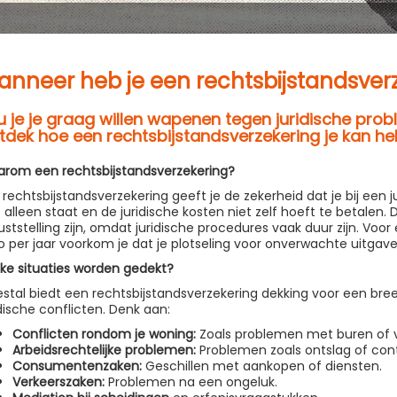
nneer heb je een rechtsbijstandsver
u je je graag willen wapenen tegen juridische prob
tdek hoe een rechtsbijstandsverzekering je kan he
rom een rechtsbijstandsverzekering?
 rechtsbijstandsverzekering geeft je de zekerheid dat je bij een ju
t alleen staat en de juridische kosten niet zelf hoeft te betalen. 
uststelling zijn, omdat juridische procedures vaak duur zijn. Voo
o per jaar voorkom je dat je plotseling voor onverwachte uitgav
ke situaties worden gedekt?
stal biedt een rechtsbijstandsverzekering dekking voor een bre
idische conflicten. Denk aan:
Conflicten rondom je woning:
Zoals problemen met buren of 
Arbeidsrechtelijke problemen:
Problemen zoals ontslag of cont
Consumentenzaken:
Geschillen met aankopen of diensten.
Verkeerszaken:
Problemen na een ongeluk.