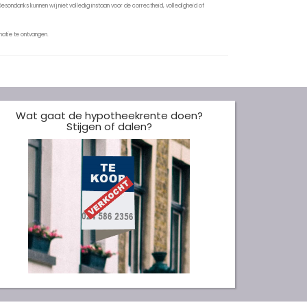
sondanks kunnen wij niet volledig instaan voor de correctheid, volledigheid of
atie te ontvangen.
Wat gaat de hypotheekrente doen?
Stijgen of dalen?