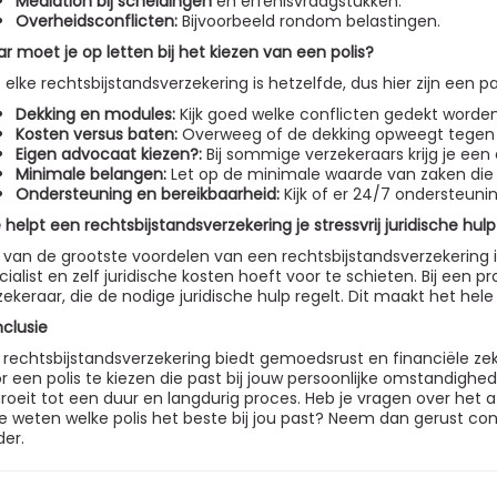
Mediation bij scheidingen
en erfenisvraagstukken.
Overheidsconflicten:
Bijvoorbeeld rondom belastingen.
r moet je op letten bij het kiezen van een polis?
t elke rechtsbijstandsverzekering is hetzelfde, dus hier zijn een pa
Dekking en modules:
Kijk goed welke conflicten gedekt worden
Kosten versus baten:
Overweeg of de dekking opweegt tegen 
Eigen advocaat kiezen?:
Bij sommige verzekeraars krijg je een 
Minimale belangen:
Let op de minimale waarde van zaken die
Ondersteuning en bereikbaarheid:
Kijk of er 24/7 ondersteuning
 helpt een rechtsbijstandsverzekering je stressvrij juridische hulp
 van de grootste voordelen van een rechtsbijstandsverzekering i
cialist en zelf juridische kosten hoeft voor te schieten. Bij ee
zekeraar, die de nodige juridische hulp regelt. Dit maakt het hel
clusie
 rechtsbijstandsverzekering biedt gemoedsrust en financiële zek
r een polis te kiezen die past bij jouw persoonlijke omstandighed
groeit tot een duur en langdurig proces. Heb je vragen over het 
 je weten welke polis het beste bij jou past? Neem dan gerust co
der.