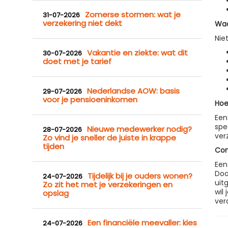
Zomerse stormen: wat je
31-07-2026
verzekering niet dekt
Waa
Nie
Vakantie en ziekte: wat dit
30-07-2026
doet met je tarief
Nederlandse AOW: basis
29-07-2026
voor je pensioeninkomen
Hoe
Een
spe
Nieuwe medewerker nodig?
28-07-2026
ver
Zo vind je sneller de juiste in krappe
tijden
Con
Een
Doo
Tijdelijk bij je ouders wonen?
24-07-2026
uit
Zo zit het met je verzekeringen en
wil
opslag
ver
Een financiële meevaller: kies
24-07-2026