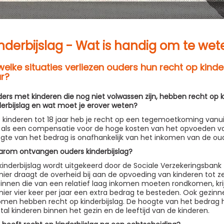
nderbijslag - Wat is handig om te wet
 welke situaties verliezen ouders hun recht op kinde
ar?
ers met kinderen die nog niet volwassen zijn, hebben recht op k
derbijslag en wat moet je erover weten?
 kinderen tot 18 jaar heb je recht op een tegemoetkoming vanuit
 als een compensatie voor de hoge kosten van het opvoeden va
gte van het bedrag is onafhankelijk van het inkomen van de oud
rom ontvangen ouders kinderbijslag?
kinderbijslag wordt uitgekeerd door de Sociale Verzekeringsbank
ier draagt de overheid bij aan de opvoeding van kinderen tot ze 1
innen die van een relatief laag inkomen moeten rondkomen, kri
ier vier keer per jaar een extra bedrag te besteden. Ook gezi
omen hebben recht op kinderbijslag. De hoogte van het bedrag 
tal kinderen binnen het gezin en de leeftijd van de kinderen.