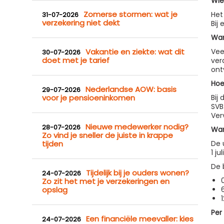
Wie
Zomerse stormen: wat je
Het
31-07-2026
verzekering niet dekt
Bij
Wan
Vakantie en ziekte: wat dit
Vee
30-07-2026
doet met je tarief
ver
ont
Hoe
Nederlandse AOW: basis
29-07-2026
voor je pensioeninkomen
Bij
SVB
Ver
Nieuwe medewerker nodig?
28-07-2026
Wan
Zo vind je sneller de juiste in krappe
tijden
De 
1 j
De 
Tijdelijk bij je ouders wonen?
24-07-2026
Zo zit het met je verzekeringen en
opslag
Per
Een financiële meevaller: kies
24-07-2026