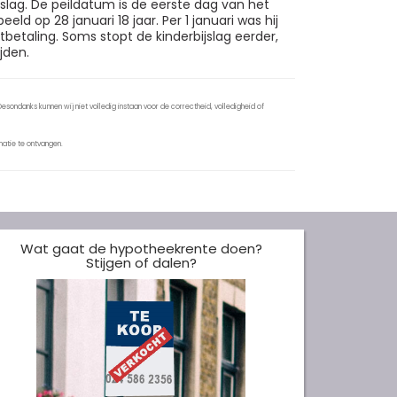
ijslag. De peildatum is de eerste dag van het
ld op 28 januari 18 jaar. Per 1 januari was hij
itbetaling. Soms stopt de kinderbijslag eerder,
jden.
sondanks kunnen wij niet volledig instaan voor de correctheid, volledigheid of
atie te ontvangen.
Wat gaat de hypotheekrente doen?
Stijgen of dalen?