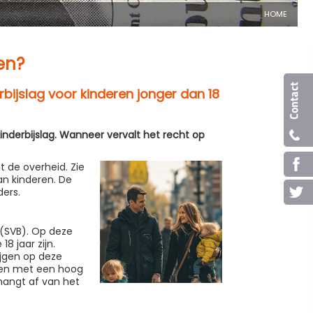
HOME
en?
rbijslag voor kinderen jonger dan 18
inderbijslag. Wanneer vervalt het recht op
 de overheid. Zie
n kinderen. De
ers.
 (SVB). Op deze
8 jaar zijn.
jgen op deze
nnen met een hoog
hangt af van het