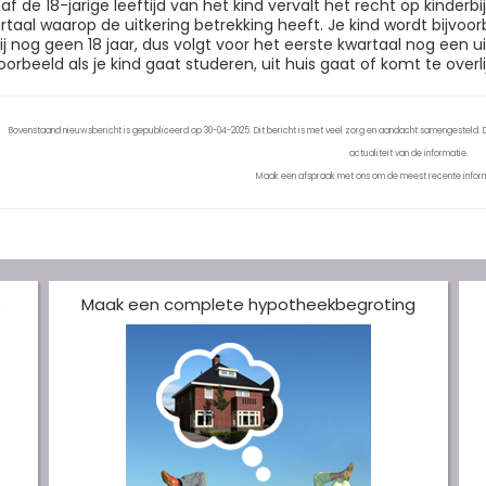
af de 18-jarige leeftijd van het kind vervalt het recht op kinderb
rtaal waarop de uitkering betrekking heeft. Je kind wordt bijvoorbee
zij nog geen 18 jaar, dus volgt voor het eerste kwartaal nog een u
voorbeeld als je kind gaat studeren, uit huis gaat of komt te overli
Bovenstaand nieuwsbericht is gepubliceerd op 30-04-2025. Dit bericht is met veel zorg en aandacht samengesteld. De
actualiteit van de informatie.
Maak een afspraak met ons om de meest recente inform
e
Maak een complete hypotheekbegroting