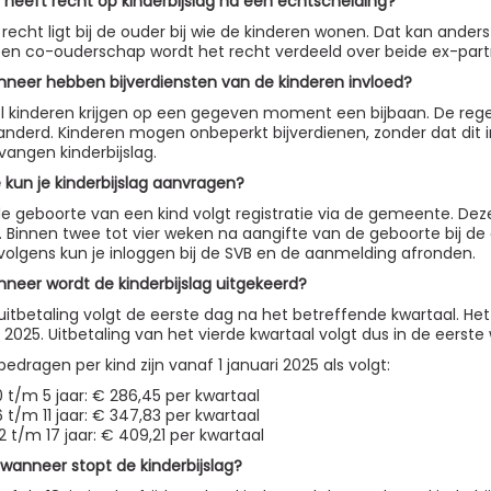
 heeft recht op kinderbijslag na een echtscheiding?
 recht ligt bij de ouder bij wie de kinderen wonen. Dat kan anders
 een co-ouderschap wordt het recht verdeeld over beide ex-part
neer hebben bijverdiensten van de kinderen invloed?
l kinderen krijgen op een gegeven moment een bijbaan. De regels
anderd. Kinderen mogen onbeperkt bijverdienen, zonder dat dit 
vangen kinderbijslag.
 kun je kinderbijslag aanvragen?
 de geboorte van een kind volgt registratie via de gemeente. Dez
. Binnen twee tot vier weken na aangifte van de geboorte bij d
volgens kun je inloggen bij de SVB en de aanmelding afronden.
neer wordt de kinderbijslag uitgekeerd?
uitbetaling volgt de eerste dag na het betreffende kwartaal. He
uli 2025. Uitbetaling van het vierde kwartaal volgt dus in de eerst
bedragen per kind zijn vanaf 1 januari 2025 als volgt:
0 t/m 5 jaar: € 286,45 per kwartaal
6 t/m 11 jaar: € 347,83 per kwartaal
12 t/m 17 jaar: € 409,21 per kwartaal
 wanneer stopt de kinderbijslag?