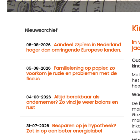
Ki
Nieuwsarchief
In
Aandeel zzp'ers in Nederland
06-08-2026
ja
hoger dan omringende Europese landen.
Oud
kin
Familielening op papier: zo
05-08-2026
voorkom je ruzie en problemen met de
Met
fiscus
het
hoo
Waa
Altijd bereikbaar als
04-08-2026
ondernemer? Zo vind je weer balans en
De 
rust
man
Gez
man
Besparen op je hypotheek?
31-07-2026
ink
Zet in op een beter energielabel
aan